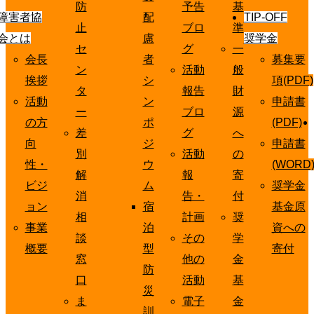
防
予告
基
障害者協
配
TIP-OFF
止
ブロ
準
会とは
慮
奨学金
セ
グ
一
会長
者
募集要
ン
活動
般
挨拶
シ
項(PDF)
タ
報告
財
活動
ン
申請書
ー
ブロ
源
の方
ポ
(PDF)
差
グ
へ
向
ジ
申請書
別
活動
の
性・
ウ
(WORD
解
報
寄
ビジ
ム
奨学金
消
告・
付
ョン
宿
基金原
相
計画
奨
事業
泊
資への
談
その
学
概要
型
寄付
窓
他の
金
防
口
活動
基
災
ま
電子
金
訓