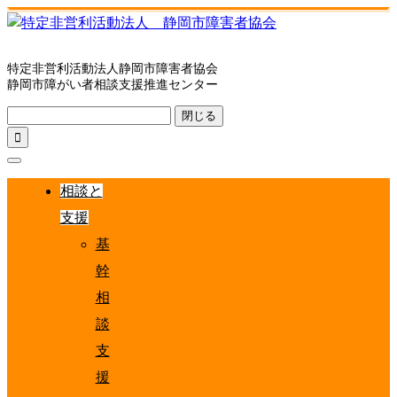
特定非営利活動法人静岡市障害者協会
静岡市障がい者相談支援推進センター
閉じる

相談と
支援
基
幹
相
談
支
援