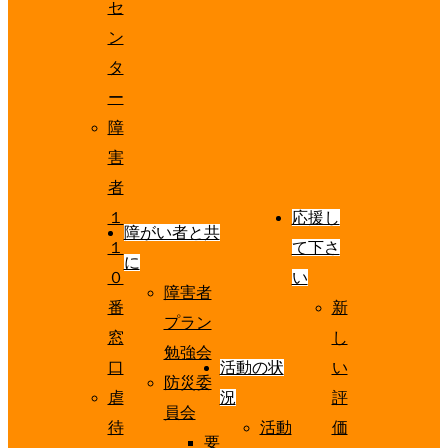
セ
ン
タ
ー
障
害
者
１
応援し
障がい者と共
１
て下さ
に
０
い
障害者
番
新
プラン
窓
し
勉強会
口
活動の状
い
防災委
虐
況
評
員会
待
活動
価
要