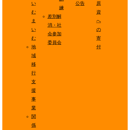
い
公告
原
練
む
資
差別解
ま
へ
消・社
い
の
会参加
む
寄
委員会
地
付
域
移
行
支
援
事
業
関
係