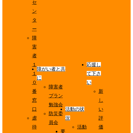
セ
ン
タ
ー
障
害
者
１
応援し
障がい者と共
１
て下さ
に
０
い
障害者
番
新
プラン
窓
し
勉強会
口
活動の状
い
防災委
虐
況
評
員会
待
活動
価
要