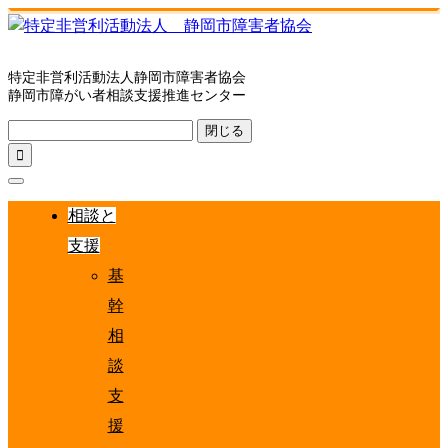
特定非営利活動法人静岡市障害者協会
静岡市障がい者相談支援推進センター
閉じる

相談と
支援
基
幹
相
談
支
援