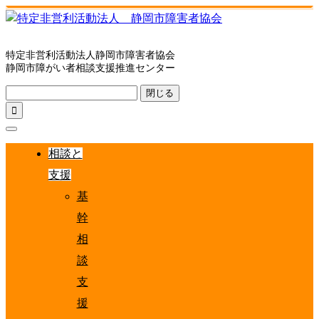
特定非営利活動法人静岡市障害者協会
静岡市障がい者相談支援推進センター
閉じる

相談と
支援
基
幹
相
談
支
援