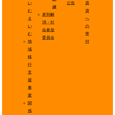
い
公告
原
練
む
資
差別解
ま
へ
消・社
い
の
会参加
む
寄
委員会
地
付
域
移
行
支
援
事
業
関
係