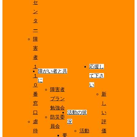
セ
ン
タ
ー
障
害
者
１
応援し
障がい者と共
１
て下さ
に
０
い
障害者
番
新
プラン
窓
し
勉強会
口
活動の状
い
防災委
虐
況
評
員会
待
活動
価
要