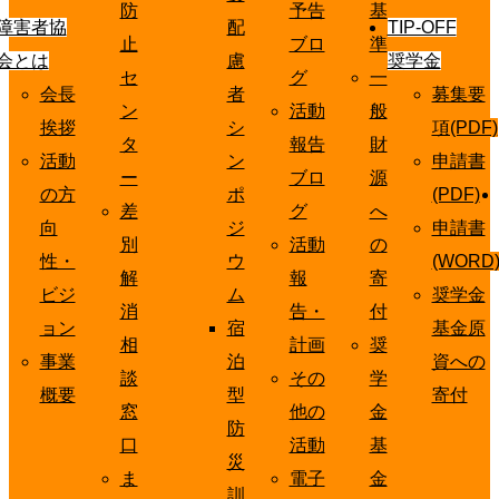
防
予告
基
障害者協
配
TIP-OFF
止
ブロ
準
会とは
慮
奨学金
セ
グ
一
会長
者
募集要
ン
活動
般
挨拶
シ
項(PDF)
タ
報告
財
活動
ン
申請書
ー
ブロ
源
の方
ポ
(PDF)
差
グ
へ
向
ジ
申請書
別
活動
の
性・
ウ
(WORD
解
報
寄
ビジ
ム
奨学金
消
告・
付
ョン
宿
基金原
相
計画
奨
事業
泊
資への
談
その
学
概要
型
寄付
窓
他の
金
防
口
活動
基
災
ま
電子
金
訓