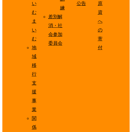
い
公告
原
練
む
資
差別解
ま
へ
消・社
い
の
会参加
む
寄
委員会
地
付
域
移
行
支
援
事
業
関
係