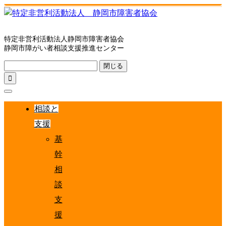
特定非営利活動法人静岡市障害者協会
静岡市障がい者相談支援推進センター
閉じる

相談と
支援
基
幹
相
談
支
援