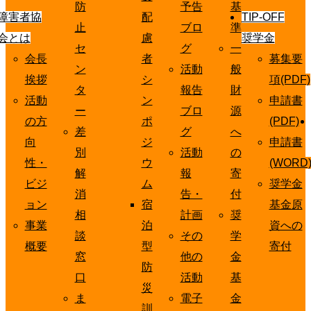
防
予告
基
障害者協
配
TIP-OFF
止
ブロ
準
会とは
慮
奨学金
セ
グ
一
会長
者
募集要
ン
活動
般
挨拶
シ
項(PDF)
タ
報告
財
活動
ン
申請書
ー
ブロ
源
の方
ポ
(PDF)
差
グ
へ
向
ジ
申請書
別
活動
の
性・
ウ
(WORD
解
報
寄
ビジ
ム
奨学金
消
告・
付
ョン
宿
基金原
相
計画
奨
事業
泊
資への
談
その
学
概要
型
寄付
窓
他の
金
防
口
活動
基
災
ま
電子
金
訓