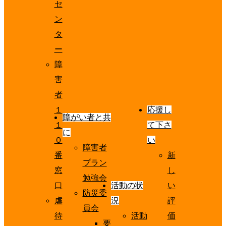
セ
ン
タ
ー
障
害
者
１
応援し
障がい者と共
１
て下さ
に
０
い
障害者
番
新
プラン
窓
し
勉強会
口
活動の状
い
防災委
虐
況
評
員会
待
活動
価
要