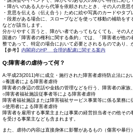
・講演会やイベントで、障がいのある人の障がい特性に応じ
・障がいのある人から代筆を依頼されたとき、その人の意思
・意思を伝える（伝え合う）ために絵や写真のカードやタブ
・段差がある場合に、スロープなどを使って移動の補助をす
などが該当します。
分かりやすく言うと、障がい者であってもなくても、その人
国連の「障害者の権利に関する条約」では、「障害者が他の
整であって、特定の場合において必要とされるものであり、
【参考】
内閣府のHP 合理的配慮に関する案内
Q:障害者の虐待って何？
A:平成23(2011)年に成立・施行された障害者虐待防止
○養護者による障害者虐待
障害者の身辺の世話や金銭の管理などを行う、障害者の家族
○障害者福祉施設従事者等による障害者虐待
障害者福祉施設または障害福祉サービス事業等に係る業務に
○使用者による障害者虐待
障害者を雇用する事業主または事業の経営担当者その他その
を受ける事業主なども含まれます。
また、虐待の内容は直接身体に影響があるもの（傷害や暴行