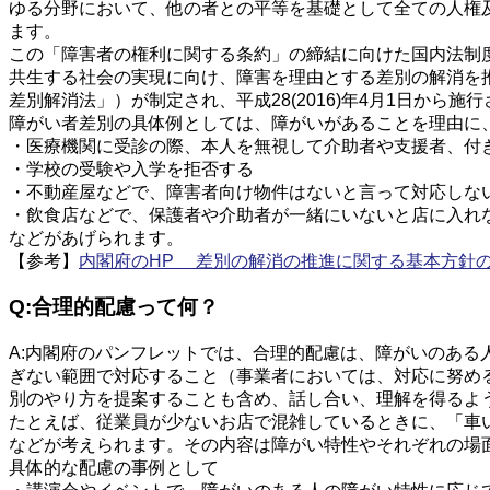
ゆる分野において、他の者との平等を基礎として全ての人権
ます。
この「障害者の権利に関する条約」の締結に向けた国内法制
共生する社会の実現に向け、障害を理由とする差別の解消を推
差別解消法」）が制定され、平成28(2016)年4月1日から施
障がい者差別の具体例としては、障がいがあることを理由に
・医療機関に受診の際、本人を無視して介助者や支援者、付
・学校の受験や入学を拒否する
・不動産屋などで、障害者向け物件はないと言って対応しな
・飲食店などで、保護者や介助者が一緒にいないと店に入れ
などがあげられます。
【参考】
内閣府のHP 差別の解消の推進に関する基本方針
Q:合理的配慮って何？
A:内閣府のパンフレットでは、合理的配慮は、障がいのあ
ぎない範囲で対応すること（事業者においては、対応に努め
別のやり方を提案することも含め、話し合い、理解を得るよ
たとえば、従業員が少ないお店で混雑しているときに、「車
などが考えられます。その内容は障がい特性やそれぞれの場
具体的な配慮の事例として