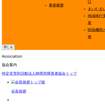
口
事業概要
まいむま
地域移行
業
関係機関
携
閉じる
Association
協会案内
特定非営利活動法人静岡市障害者協会トップ
会長挨拶