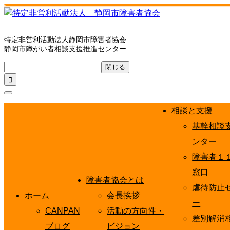
特定非営利活動法人静岡市障害者協会
静岡市障がい者相談支援推進センター
閉じる

相談と支援
基幹相談
ンター
障害者１
窓口
障害者協会とは
虐待防止
ホーム
会長挨拶
ー
CANPAN
活動の方向性・
差別解消
ブログ
ビジョン