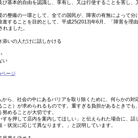
及び基本的自由を認識し、享有し、又は行使することを害し、
度の整備の一環として、全ての国民が、障害の有無によって分
進することを目的として、平成25(2013)年6月、「障害を
行されました。
、
き添いの人だけに話しかける
い
ない
のページ
る人から、社会の中にあるバリアを取り除くために、何らかの対
ること）が求められるものです。重すぎる負担があるときでも
う努めることが大切です。
いすを押して店内を案内してほしい」と伝えられた場合に、話
面・状況に応じて異なります。」と説明しています。