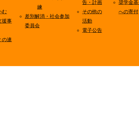
告・計画
奨学金基
練
いむ
その他の
への寄付
差別解消・社会参加
支援事
活動
委員会
電子公告
との連