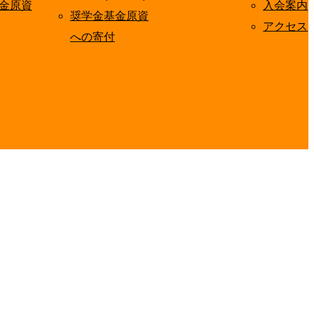
金原資
入会案内
奨学金基金原資
アクセス
への寄付