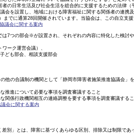
者の日常生活及び社会生活を総合的に支援するための法律（平成1
支援協議会を設置し、地域における障害福祉に関する関係者の連
年3月末）までに通算28回開催されています。当協会は、この自立
援協議会に関する案内
では7つの部会※が設置され、それぞれの内容に特化した検討
トワーク運営会議）、
、子ども部会、相談支援部会
会その他の合議制の機関として「静岡市障害者施策推進協議会」
的な推進について必要な事項を調査審議すること
要な関係行政機関相互の連絡調整を要する事項を調査審議する
協議会に関する案内
づく差別」とは、障害に基づくあらゆる区別、排除又は制限であ