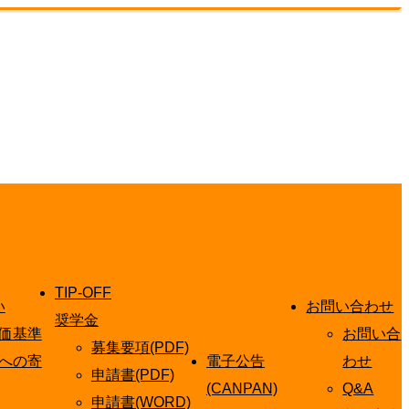
TIP-OFF
い
お問い合わせ
奨学金
価基準
お問い合
募集要項(PDF)
への寄
電子公告
わせ
申請書(PDF)
(CANPAN)
Q&A
申請書(WORD)