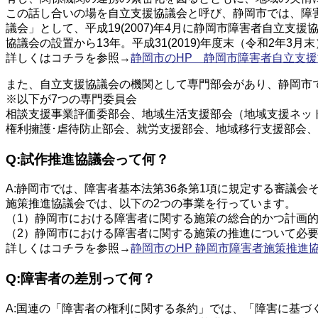
この話し合いの場を自立支援協議会と呼び、静岡市では、障害
議会」として、平成19(2007)年4月に静岡市障害者自立
協議会の設置から13年。平成31(2019)年度末（令和2
詳しくはコチラを参照→
静岡市のHP 静岡市障害者自立支
また、自立支援協議会の機関として専門部会があり、静岡市
※以下が7つの専門委員会
相談支援事業評価委部会、地域生活支援部会（地域支援ネッ
権利擁護･虐待防止部会、就労支援部会、地域移行支援部会
Q:試作推進協議会って何？
A:静岡市では、障害者基本法第36条第1項に規定する審議
施策推進協議会では、以下の2つの事業を行っています。
（1）静岡市における障害者に関する施策の総合的かつ計画
（2）静岡市における障害者に関する施策の推進について必
詳しくはコチラを参照→
静岡市のHP 静岡市障害者施策推進
Q:障害者の差別って何？
A:国連の「障害者の権利に関する条約」では、「障害に基