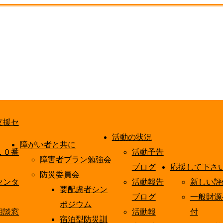
支援セ
活動の状況
障がい者と共に
１０番
活動予告
障害者プラン勉強会
ブログ
応援して下さ
防災委員会
センタ
活動報告
新しい評
要配慮者シン
ブログ
一般財源
ポジウム
相談窓
活動報
付
宿泊型防災訓