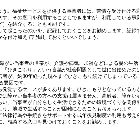
しょう。福祉サービスを提供する事業者には、苦情を受け付ける
ます。その窓口を利用することもできますが、利用している事
ど）を紹介することも可能です。
して起こったのかを、記録しておくことをお勧めします。記録
かを付け加えて記録しておくといいでしょう。
こもりや障がい当事者の世帯が、介護や病気、加齢などによる親の
「ひきこもり」という言葉が社会問題として世に出始めたのは、
若者が、約30年経った現在までひきこもり続けてしまっている
いる要因です。
ら発覚するケースが多くあります。ひきこもりとなっている方
では障がい当事者の方への支援は届きません。高齢者、障がい者
らい、当事者が自分らしく生活できるための環境づくりを関係
より、地域で生活することが困難になることも考えられます。
て法律行為や手続きをサポートする成年後見制度の利用も考え
に、相談する窓口を見つけておくことをお勧めします。