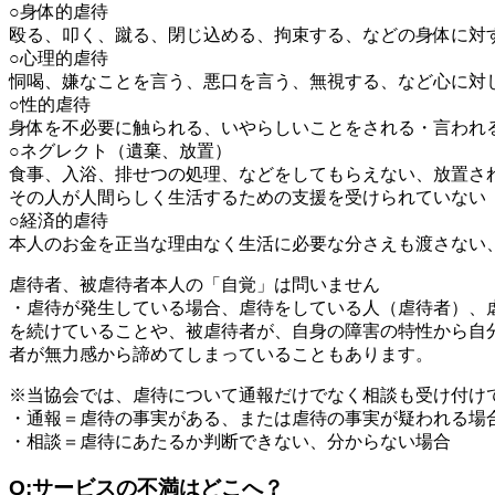
○身体的虐待
殴る、叩く、蹴る、閉じ込める、拘束する、などの身体に対
○心理的虐待
恫喝、嫌なことを言う、悪口を言う、無視する、など心に対
○性的虐待
身体を不必要に触られる、いやらしいことをされる・言われ
○ネグレクト（遺棄、放置）
食事、入浴、排せつの処理、などをしてもらえない、放置さ
その人が人間らしく生活するための支援を受けられていない
○経済的虐待
本人のお金を正当な理由なく生活に必要な分さえも渡さない
虐待者、被虐待者本人の「自覚」は問いません
・虐待が発生している場合、虐待をしている人（虐待者）、
を続けていることや、被虐待者が、自身の障害の特性から自
者が無力感から諦めてしまっていることもあります。
※当協会では、虐待について通報だけでなく相談も受け付け
・通報＝虐待の事実がある、または虐待の事実が疑われる場
・相談＝虐待にあたるか判断できない、分からない場合
Q:サービスの不満はどこへ？