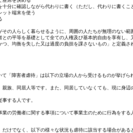
て座席を決める
を十分に確認しながら代わりに書く（ただし、代わりに書くこ
レット端末を使う
る
がその人らしく暮らせるように、周囲の人たちが無理のない範
者との平等を基礎として全ての人権及び基本的自由を享有し、
かつ、均衡を失した又は過度の負担を課さないもの」と定義さ
法において「障害者虐待」は以下の立場の人から受けるものが挙げら
、親族、同居人等です。また、同居していなくても、現に身辺
従事する人です。
事業の労働者に関する事項について事業主のために行為をする
）だけでなく、以下の様々な状況も虐待に該当する場合がある