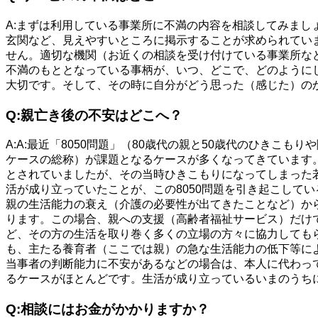
A:まずは利用している事業所に不満の内容を相談してみま
玄関など、見えやすいところに掲示することが求められてい
せん。適切な機関（お近くの相談を受け付けている事業所な
不満のもととなっている事柄が、いつ、どこで、どのように
大切です。そして、その時に自分がどう思った（感じた）の
Q:親亡き後の不安はどこへ？
A:A:最近「8050問題」（80歳代の親と50歳代のひき
ケースの総称）が課題となるケースが多くなってきています。
とされていましたが、その当時ひきこもりになってしまった
活が成り立っていたことが、この8050問題を引き起こして
親の生活能力の衰え（介護の必要性が出てきたことなど）か
ります。この場合、親への支援（高齢者福祉サービス）だけ
ど、その方の生活を取り巻く多くの立場の方々に協力しても
も、主たる養育者（ここでは親）の急な生活能力の低下等に
当事者の判断能力に不安があるなどの場合は、本人に代わっ
るケースがほとんどです。生活が成り立っているいまのうち
Q:相談にはお金がかかりますか？