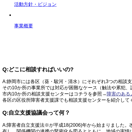
活動方針・ビジョン
事業概要
Q&A
Q:どこに相談すればいいの?
A:静岡市には各区（葵・駿河・清水）にそれぞれ3つの相談
その10か所の事業所では対応が困難なケース（触法や累犯
市内10か所の相談支援センターはコチラを参照→
障害のある
各区の区役所障害者支援課でも相談支援センターを紹介して
Q:自立支援協議会って何？
A:障害者自立支援法※が平成18(2006)年から始まりま
有し、関係機関の連携の緊密化を図るとともに、地域の実情