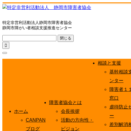
特定非営利活動法人静岡市障害者協会
静岡市障がい者相談支援推進センター
閉じる

相談と支援
基幹相談
ンター
障害者１
窓口
障害者協会とは
虐待防止
ホーム
会長挨拶
ー
CANPAN
活動の方向性・
差別解消
ブログ
ビジョン