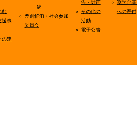
告・計画
奨学金基
練
いむ
その他の
への寄付
差別解消・社会参加
支援事
活動
委員会
電子公告
との連