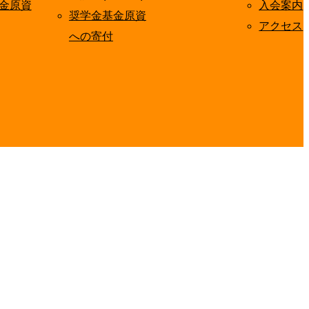
金原資
入会案内
奨学金基金原資
アクセス
への寄付