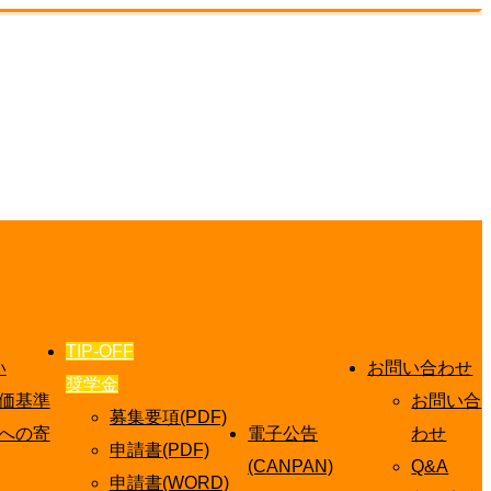
TIP-OFF
い
お問い合わせ
奨学金
価基準
お問い合
募集要項(PDF)
への寄
電子公告
わせ
申請書(PDF)
(CANPAN)
Q&A
申請書(WORD)