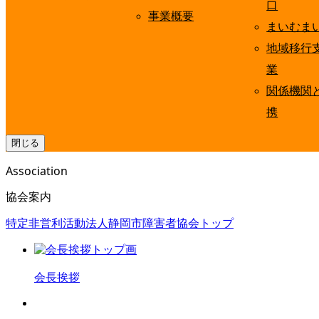
口
事業概要
まいむま
地域移行
業
関係機関
携
閉じる
Association
協会案内
特定非営利活動法人静岡市障害者協会トップ
会長挨拶