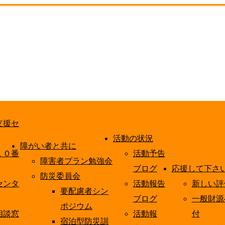
支援セ
活動の状況
障がい者と共に
１０番
活動予告
障害者プラン勉強会
ブログ
応援して下さ
防災委員会
センタ
活動報告
新しい評
要配慮者シン
ブログ
一般財源
ポジウム
相談窓
活動報
付
宿泊型防災訓