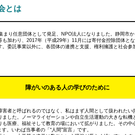
会とは
体が集まり任意団体として発足、NPO法人になりました。静岡
も加わり、2017年（平成29年）11月には寄付金控除団体と
す。委託事業以外に、各団体の連携と支援、権利擁護と社会参
障がいのある人の
学びのために
るのではなく、私はまず人間として扱われたい(I want to be t
りました。ノーマライゼーションや自立生活運動の大きな転機
も医療、福祉そして教育の場において拡がりました。その中心には
念があります。いわば当事者の「“人間”宣言」です。