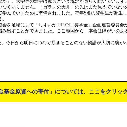
祉か」、大学等の進学は数％という現況が長らく続いています
少なくありません。「ガラスの天井」の先はまだ見えていない
て学んでいくために準備されました。毎年5名の奨学生が誕生
う。
会を足場にして「しずおかTIP-OFF奨学金」企画運営委員
踏み出すことができました。ここ静岡から、本会は障がいのあ
した。今日から明日につなぐ尽きることのない物語が大切に紡が
金基金原資への寄付」
については、
ここをクリッ