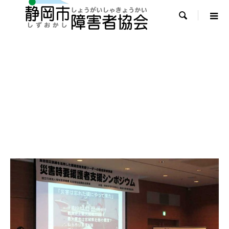

要配慮者シンポジウム