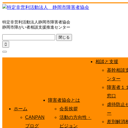
特定非営利活動法人静岡市障害者協会
静岡市障がい者相談支援推進センター
閉じる

相談と支援
基幹相談
ンター
障害者１
窓口
障害者協会とは
虐待防止
ホーム
会長挨拶
ー
CANPAN
活動の方向性・
差別解消
ブログ
ビジョン