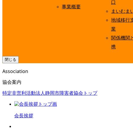
口
事業概要
まいむま
地域移行
業
関係機関
携
閉じる
Association
協会案内
特定非営利活動法人静岡市障害者協会トップ
会長挨拶