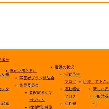
支援セ
活動の状況
障がい者と共に
１０番
活動予告
障害者プラン勉強会
ブログ
応援して下さ
防災委員会
センタ
活動報告
新しい評
要配慮者シン
ブログ
一般財源
ポジウム
相談窓
活動報
付
宿泊型防災訓