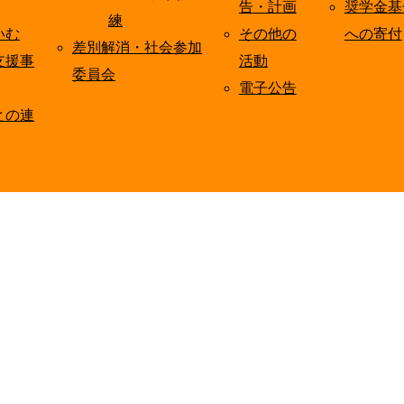
告・計画
奨学金基
練
いむ
その他の
への寄付
差別解消・社会参加
支援事
活動
委員会
電子公告
との連