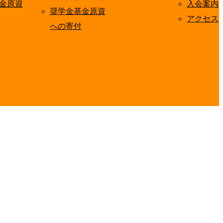
金原資
入会案内
奨学金基金原資
アクセス
への寄付