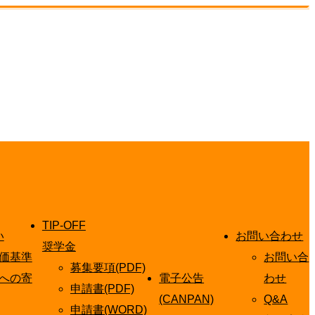
TIP-OFF
い
お問い合わせ
奨学金
価基準
お問い合
募集要項(PDF)
への寄
電子公告
わせ
申請書(PDF)
(CANPAN)
Q&A
申請書(WORD)